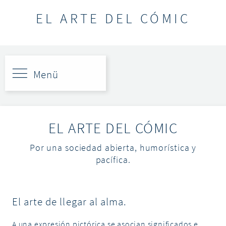
EL ARTE DEL CÓMIC
Página de
inicio
EL ARTE DEL CÓMIC
zodíaco chino
Por una sociedad abierta, humorística y
Animales y
pacífica.
elementos
Ilustraciones
Publicaciones
El arte de llegar al alma.
Videos
A una expresión pictórica se asocian significados e